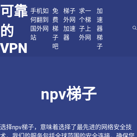
可靠
手机如
免
梯子
求一
加
何翻到
费
外网
个梯
速
的
国外网
梯
加速
子上
器
站
子
器
外网
梯
VPN
吧
子
npv梯子
选择npv梯子，意味着选择了最先进的网络安全技
术。我们的服务包括全球范围的安全连接，确保您