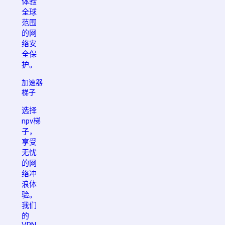
体验
全球
范围
的网
络安
全保
护。
加速器
梯子
选择
npv梯
子，
享受
无忧
的网
络冲
浪体
验。
我们
的
VPN